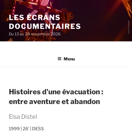
Aller
au
LES ÉCRANS
contenu
principal
DOCUMENTAIRES
Du 13 au 20 novembre 2026
Menu
Histoires d’une évacuation :
entre aventure et abandon
Elsa Distel
1999
26’
DESS