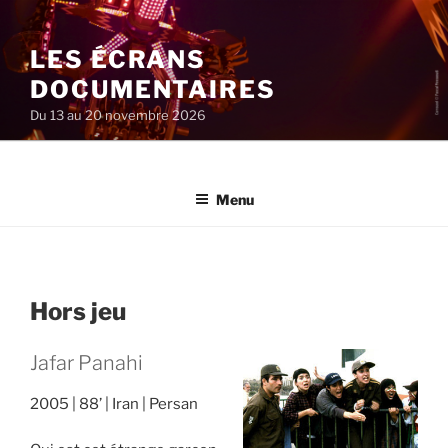
Aller
au
LES ÉCRANS
contenu
principal
DOCUMENTAIRES
Du 13 au 20 novembre 2026
Menu
Hors jeu
Jafar Panahi
2005
88’
Iran
Persan