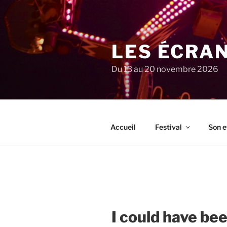
Aller
au
contenu
principal
LES ÉCRA
Du 13 au 20 novembre 2026
Accueil
Festival
Son e
I could have b