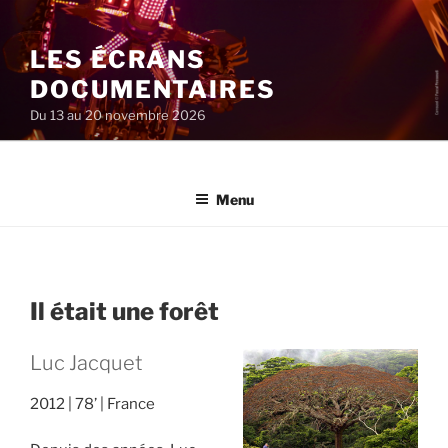
Aller
au
LES ÉCRANS
contenu
principal
DOCUMENTAIRES
Du 13 au 20 novembre 2026
Menu
Il était une forêt
Luc Jacquet
2012
78’
France