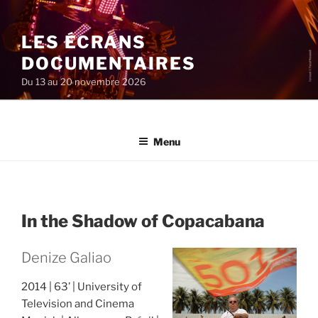
Aller
au
LES ÉCRANS
contenu
principal
DOCUMENTAIRES
Du 13 au 20 novembre 2026
Menu
In the Shadow of Copacabana
Denize Galiao
2014
63’
University of
Television and Cinema