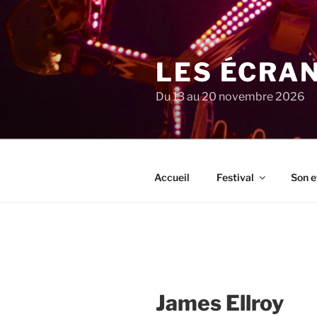
Aller
au
contenu
principal
LES ÉCRA
Du 13 au 20 novembre 2026
Accueil
Festival
Son e
James Ellroy