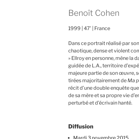
Benoît Cohen
1999
47’
France
Dans ce portrait réalisé par son
chaotique, dense et violent co
» Ellroy en personne, mène la d
guidée de L.A., territoire d’exp
majeure partie de son œuvre, s
tirées majoritairement de
Ma p
récit d’une double enquête que 
de sa mère et sa propre vie d’e
perturbé et d’écrivain hanté.
Diffusion
mardi 3 novembre 2015