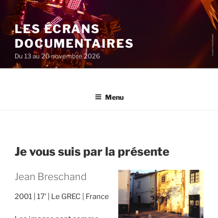
Aller
au
LES ÉCRANS
contenu
principal
DOCUMENTAIRES
Du 13 au 20 novembre 2026
Menu
Je vous suis par la présente
Jean Breschand
2001
17’
Le GREC
France