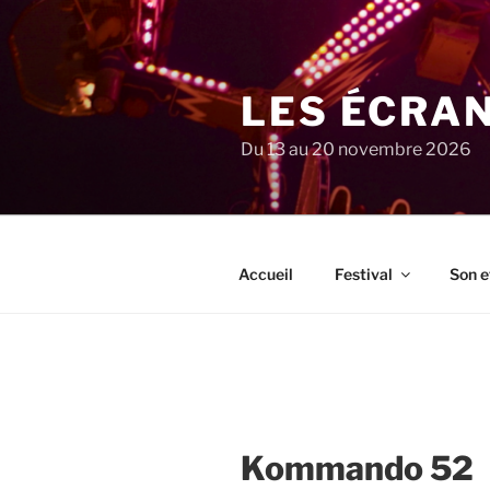
Aller
au
contenu
principal
LES ÉCRA
Du 13 au 20 novembre 2026
Accueil
Festival
Son e
Kommando 52