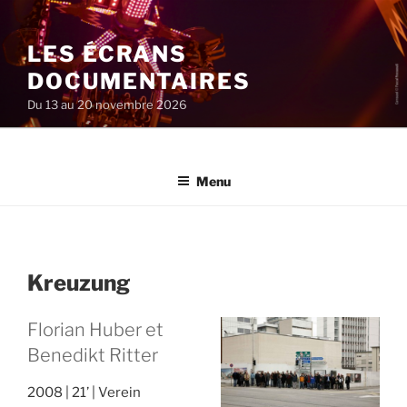
Aller
au
LES ÉCRANS
contenu
principal
DOCUMENTAIRES
Du 13 au 20 novembre 2026
Menu
Kreuzung
Florian Huber et
Benedikt Ritter
2008
21’
Verein