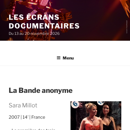
Aller
au
LES ÉCRANS
contenu
principal
DOCUMENTAIRES
Du 13 au 20 novembre 2026
Menu
La Bande anonyme
Sara Millot
2007
14’
France