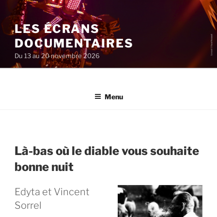
Aller
au
LES ÉCRANS
contenu
principal
DOCUMENTAIRES
Du 13 au 20 novembre 2026
Menu
Là-bas où le diable vous souhaite
bonne nuit
Edyta et Vincent
Sorrel