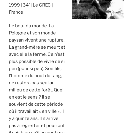
1999
34’
Le GREC
France
Le bout du monde. La
Pologne et son monde
paysan vivent une rupture.
La grand-mère se meurt et
avec elle la ferme. Ce n’est
plus possible de vivre de si
peu (pour si peu). Son fils,
l’homme du bout du rang,
ne restera pas seul au
milieu de cette forêt. Quel
en est le sens ? Il se
souvient de cette période
où il travaillait « en ville », il
y a quinze ans. Il n’arrive
pas à regretter et pourtant
il sait bien qu’il ne peut pas