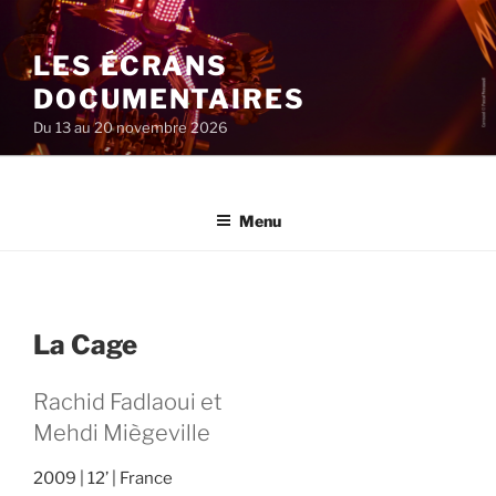
Aller
au
LES ÉCRANS
contenu
principal
DOCUMENTAIRES
Du 13 au 20 novembre 2026
Menu
La Cage
Rachid Fadlaoui et
Mehdi Miègeville
2009
12’
France