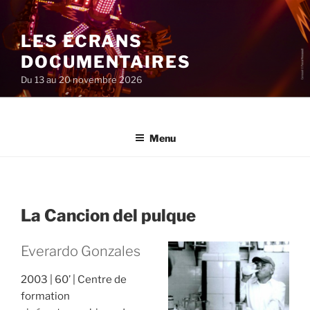
Aller
au
LES ÉCRANS
contenu
principal
DOCUMENTAIRES
Du 13 au 20 novembre 2026
Menu
La Cancion del pulque
Everardo Gonzales
2003
60’
Centre de
formation