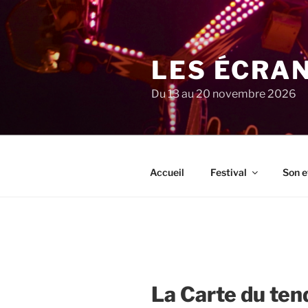
Aller
au
contenu
principal
LES ÉCRA
Du 13 au 20 novembre 2026
Accueil
Festival
Son e
La Carte du ten