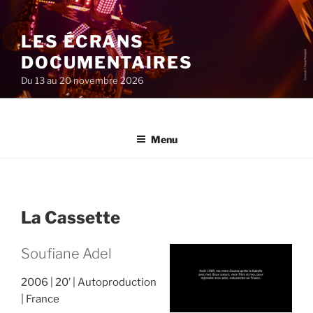
Aller
au
LES ÉCRANS
contenu
principal
DOCUMENTAIRES
Du 13 au 20 novembre 2026
Menu
La Cassette
Soufiane Adel
2006
20’
Autoproduction
France