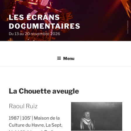
Aller
au
LES ÉCRANS
contenu
principal
DOCUMENTAIRES
Du 13 au 20 novembre 2026
Menu
La Chouette aveugle
Raoul Ruiz
1987
105’
Maison de la
Culture du Havre, La Sept,