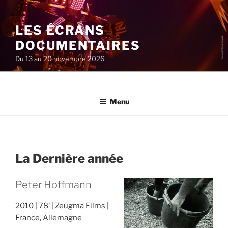
Aller
au
LES ÉCRANS
contenu
principal
DOCUMENTAIRES
Du 13 au 20 novembre 2026
Menu
La Dernière année
Peter Hoffmann
2010
78’
Zeugma Films
France, Allemagne