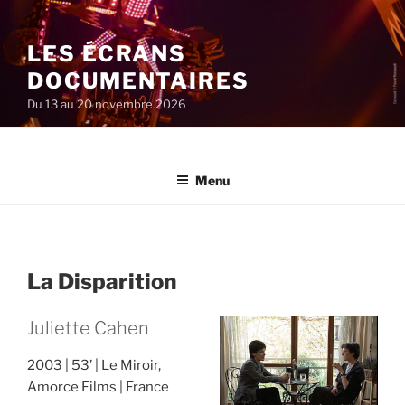
Aller
au
LES ÉCRANS
contenu
principal
DOCUMENTAIRES
Du 13 au 20 novembre 2026
Menu
La Disparition
Juliette Cahen
2003
53’
Le Miroir,
Amorce Films
France