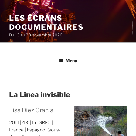
Aller
au
LES ÉCRANS
contenu
principal
DOCUMENTAIRES
Du 13 au 20 novembre 2026
Menu
La Línea invisible
Lisa Diez Gracia
2011
43’
Le GREC
France
Espagnol (sous-