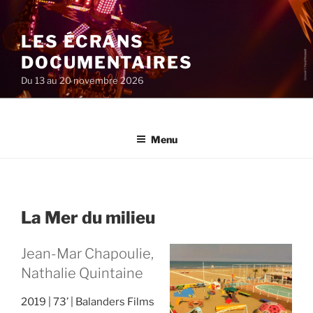
Aller
au
LES ÉCRANS
contenu
principal
DOCUMENTAIRES
Du 13 au 20 novembre 2026
Menu
La Mer du milieu
Jean-Mar Chapoulie,
Nathalie Quintaine
2019
73’
Balanders Films