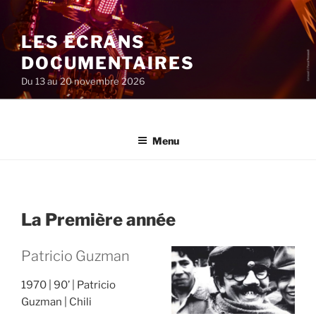
Aller
au
LES ÉCRANS
contenu
principal
DOCUMENTAIRES
Du 13 au 20 novembre 2026
Menu
La Première année
Patricio Guzman
1970
90’
Patricio
Guzman
Chili