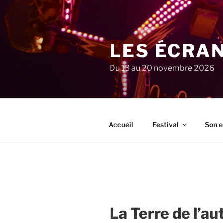
Aller
au
contenu
principal
LES ÉCRA
Du 13 au 20 novembre 2026
Accueil
Festival
Son e
La Terre de l’a