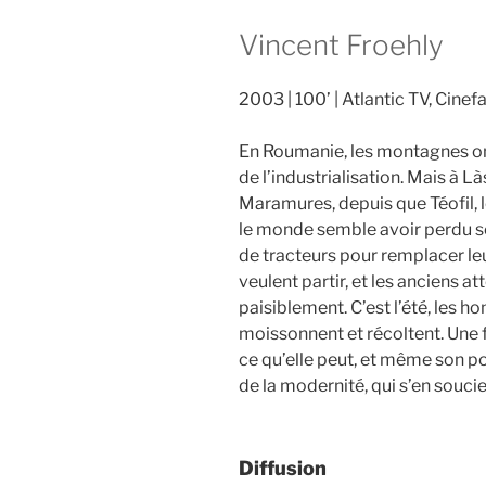
Vincent Froehly
2003
100’
Atlantic TV, Cinef
En Roumanie, les montagnes on
de l’industrialisation. Mais à Là
Maramures, depuis que Téofil, l
le monde semble avoir perdu s
de tracteurs pour remplacer le
veulent partir, et les anciens a
paisiblement. C’est l’été, les h
moissonnent et récoltent. Une f
ce qu’elle peut, et même son po
de la modernité, qui s’en soucie
Diffusion