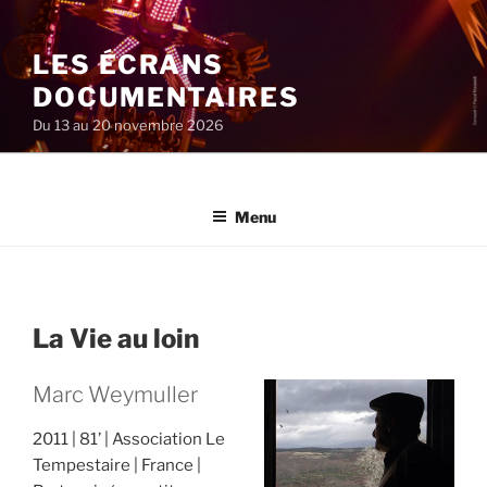
Aller
au
LES ÉCRANS
contenu
principal
DOCUMENTAIRES
Du 13 au 20 novembre 2026
Menu
La Vie au loin
Marc Weymuller
2011
81’
Association Le
Tempestaire
France