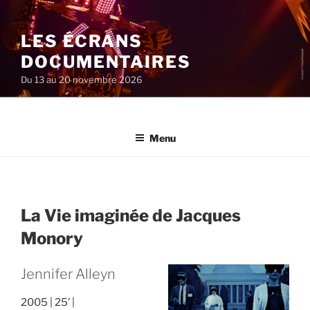
Aller
au
LES ÉCRANS
contenu
principal
DOCUMENTAIRES
Du 13 au 20 novembre 2026
Menu
La Vie imaginée de Jacques
Monory
Jennifer Alleyn
2005
25’