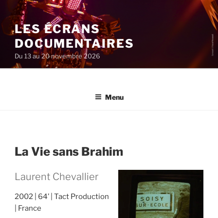
Aller
au
LES ÉCRANS
contenu
principal
DOCUMENTAIRES
Du 13 au 20 novembre 2026
Menu
La Vie sans Brahim
Laurent Chevallier
2002
64’
Tact Production
France