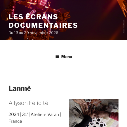
Aller
au
LES ÉCRANS
contenu
principal
DOCUMENTAIRES
Du 13 au 20 novembre 2026
Menu
Lanmè
Allyson Félicité
2024
31’
Ateliers Varan
France