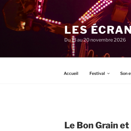
Aller
au
contenu
principal
LES ÉCRA
Du 13 au 20 novembre 2026
Accueil
Festival
Son e
Le Bon Grain et 