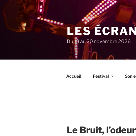
Aller
au
contenu
principal
LES ÉCRA
Du 13 au 20 novembre 2026
Accueil
Festival
Son e
Le Bruit, l’odeu