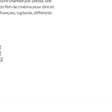
œuvre chantée par Zebda, une
 Un film de cinéma pour dire et
ançais, vigilants, différents
2
2
02