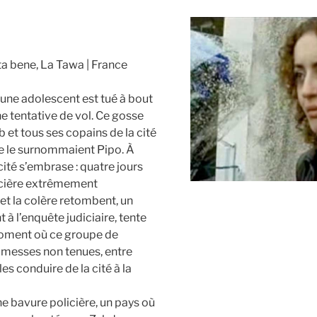
ota bene, La Tawa
France
jeune adolescent est tué à bout
ne tentative de vol. Ce gosse
b et tous ses copains de la cité
use le surnommaient Pipo. À
cité s’embrase : quatre jours
icière extrêmement
et la colère retombent, un
 à l’enquête judiciaire, tente
moment où ce groupe de
romesses non tenues, entre
les conduire de la cité à la
ne bavure policière, un pays où