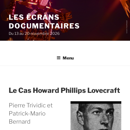
Aller
au
LES ÉCRANS
contenu
principal
DOCUMENTAIRES
Du 13 au 20 novembre 2026
Menu
Le Cas Howard Phillips Lovecraft
Pierre Trividic et
Patrick-Mario
Bernard