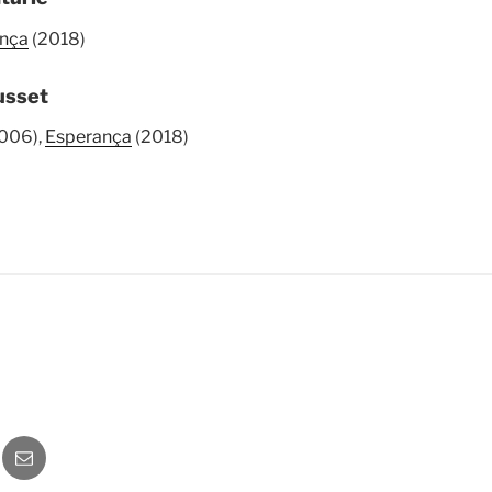
nça
(2018)
usset
006),
Esperança
(2018)
o
Newsletter