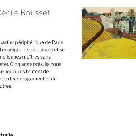
Cécile Rousset
uartier périphérique de Paris
 d’enseignants s’épuisent et se
nq jeunes maîtres sans
ster.
Cinq ans après,
ils nous
e lieu où ils tentent de
ce de découragement et de
utres.
turle