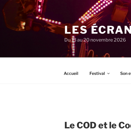
Aller
au
contenu
principal
LES ÉCRA
Du 13 au 20 novembre 2026
Accueil
Festival
Son e
Le COD et le Co