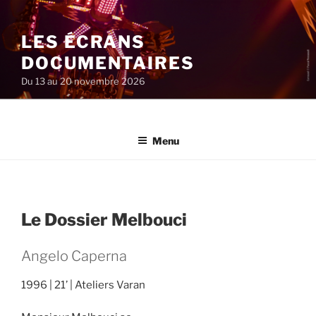
Aller
au
LES ÉCRANS
contenu
principal
DOCUMENTAIRES
Du 13 au 20 novembre 2026
Menu
Le Dossier Melbouci
Angelo Caperna
1996
21’
Ateliers Varan