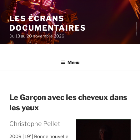
Aller
au
LES ÉCRANS
contenu
principal
DOCUMENTAIRES
Du 13 au 20 novembre 2026
Menu
Le Garçon avec les cheveux dans
les yeux
Christophe Pellet
2009
19’
Bonne nouvelle