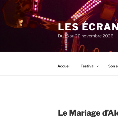
Aller
au
contenu
principal
LES ÉCRA
Du 13 au 20 novembre 2026
Accueil
Festival
Son e
Le Mariage d’Al