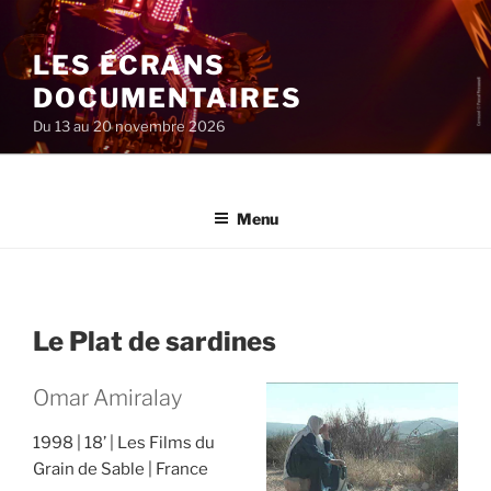
Aller
au
LES ÉCRANS
contenu
principal
DOCUMENTAIRES
Du 13 au 20 novembre 2026
Menu
Le Plat de sardines
Omar Amiralay
1998
18’
Les Films du
Grain de Sable
France