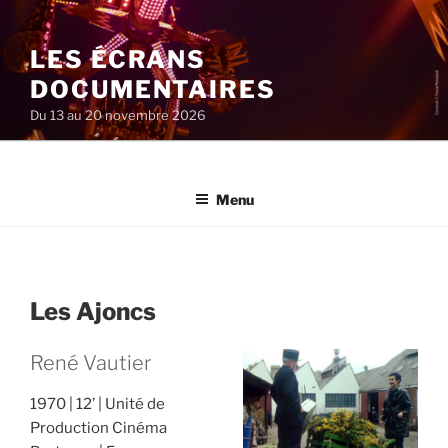
Aller
au
LES ÉCRANS
contenu
principal
DOCUMENTAIRES
Du 13 au 20 novembre 2026
Menu
Les Ajoncs
René Vautier
1970
12’
Unité de
Production Cinéma