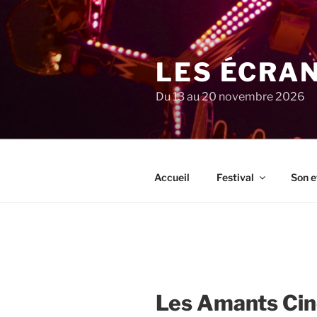
Aller
au
contenu
principal
LES ÉCRA
Du 13 au 20 novembre 2026
Accueil
Festival
Son e
Les Amants Ci