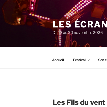
Aller
au
contenu
principal
LES ÉCRA
Du 13 au 20 novembre 2026
Accueil
Festival
Son e
Les Fils du vent