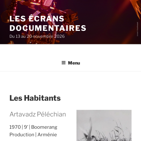
Aller
au
LES ÉCRANS
contenu
principal
DOCUMENTAIRES
Du 13 au 20 novembre 2026
Menu
Les Habitants
Artavadz Péléchian
1970
9’
Boomerang
Production
Arménie