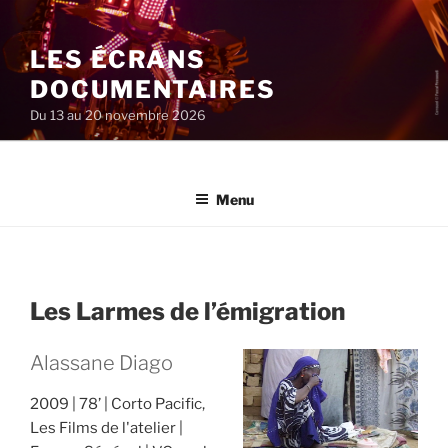
Aller
au
LES ÉCRANS
contenu
principal
DOCUMENTAIRES
Du 13 au 20 novembre 2026
Menu
Les Larmes de l’émigration
Alassane Diago
2009
78’
Corto Pacific,
Les Films de l'atelier