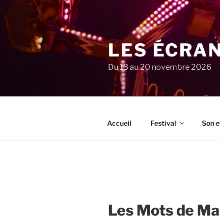
Aller
au
contenu
principal
LES ÉCRA
Du 13 au 20 novembre 2026
Accueil
Festival
Son e
Les Mots de M