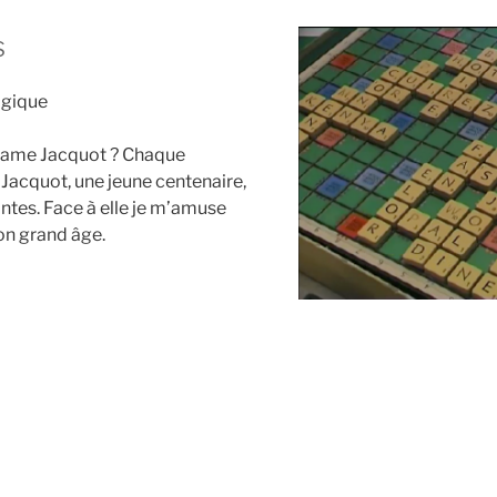
s
lgique
adame Jacquot ? Chaque
Jacquot, une jeune centenaire,
ntes. Face à elle je m’amuse
son grand âge.