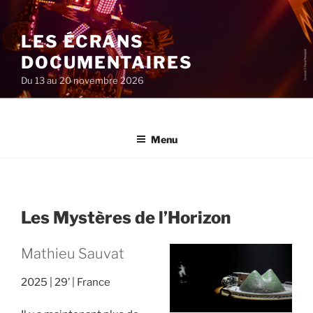
Aller
au
LES ÉCRANS
contenu
principal
DOCUMENTAIRES
Du 13 au 20 novembre 2026
Menu
Les Mystères de l’Horizon
Mathieu Sauvat
2025
29’
France