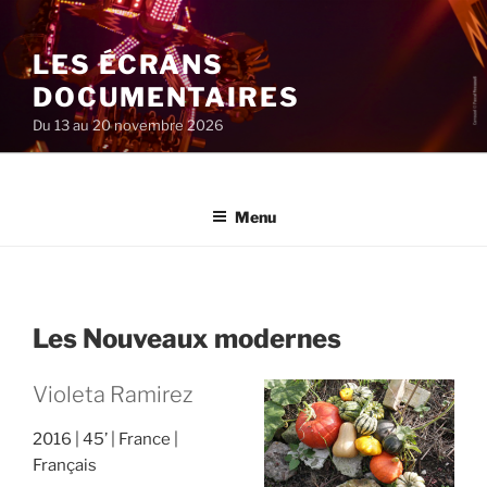
Aller
au
LES ÉCRANS
contenu
principal
DOCUMENTAIRES
Du 13 au 20 novembre 2026
Menu
Les Nouveaux modernes
Violeta Ramirez
2016
45’
France
Français