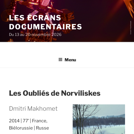
Aller
au
LES ÉCRANS
contenu
principal
DOCUMENTAIRES
Du 13 au 20 novembre 2026
Menu
Les Oubliés de Norviliskes
Dmitri Makhomet
2014
77’
France,
Biélorussie
Russe