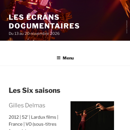
Aller
au
LES ÉCRANS
contenu
principal
DOCUMENTAIRES
Du 13 au 20 novembre 2026
Menu
Les Six saisons
Gilles Delmas
2012
52’
Lardux films
France
VO (sous-titres