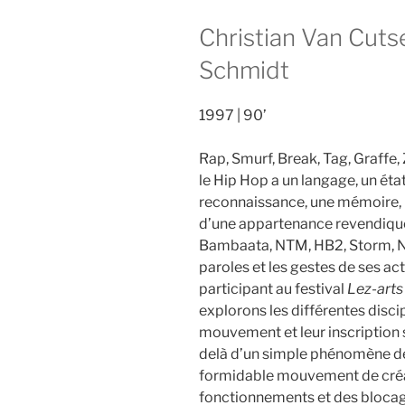
Christian Van Cuts
Schmidt
1997
90’
Rap, Smurf, Break, Tag, Graffe,
le Hip Hop a un langage, un état
reconnaissance, une mémoire, 
d’une appartenance revendiqué
Bambaata, NTM, HB2, Storm, N
paroles et les gestes de ses a
participant au festival
Lez-art
explorons les différentes discip
mouvement et leur inscription s
delà d’un simple phénomène de
formidable mouvement de créati
fonctionnements et des blocag