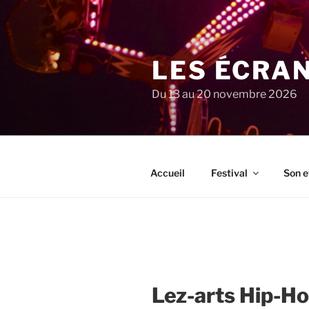
Aller
au
contenu
principal
LES ÉCRA
Du 13 au 20 novembre 2026
Accueil
Festival
Son e
Lez-arts Hip-H