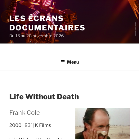
Aller
au
LES ÉCRANS
contenu
principal
DOCUMENTAIRES
Du 13 au 20 novembre 2026
Menu
Life Without Death
Frank Cole
2000
83’
K Films