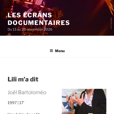
Aller
au
LES ÉCRANS
contenu
principal
DOCUMENTAIRES
Du 13 au 20 novembre 2026
Menu
Lili m’a dit
Joël Bartoloméo
1997
17’