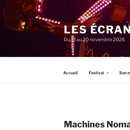
Aller
au
contenu
principal
LES ÉCRA
Du 13 au 20 novembre 2026
Accueil
Festival
Son e
Machines Nom