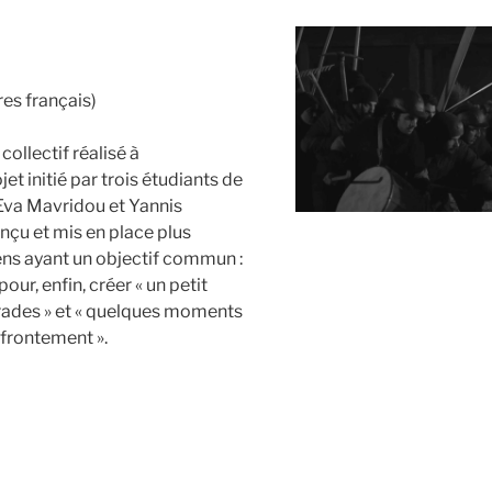
res français)
 collectif réalisé à
jet initié par trois étudiants de
Eva Mavridou et Yannis
nçu et mis en place plus
ens ayant un objectif commun :
pour, enfin, créer « un petit
arades » et « quelques moments
affrontement ».