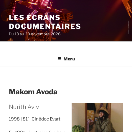
Aller
au
LES ÉCRANS
contenu
principal
DOCUMENTAIRES
Du 13 au 20 novembre 2026
Menu
Makom Avoda
Nurith Aviv
1998
81’
Cinédoc Evart