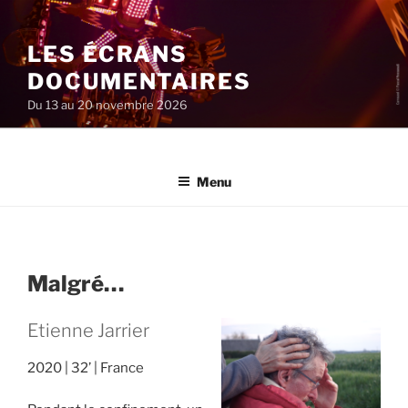
Aller
au
LES ÉCRANS
contenu
principal
DOCUMENTAIRES
Du 13 au 20 novembre 2026
Menu
Malgré…
Etienne Jarrier
2020
32’
France